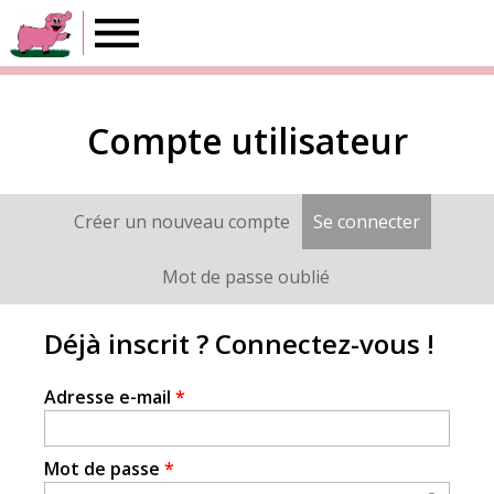
Au
Paradis
Compte utilisateur
du
Créer un nouveau compte
Se connecter
(onglet a
Onglets
Porc
principaux
Mot de passe oublié
Déjà inscrit ? Connectez-vous !
Adresse e-mail
*
Mot de passe
*