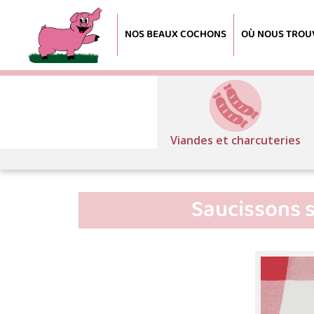
Au
Paradis
NOS BEAUX COCHONS
OÙ NOUS TROU
du
Porc
Viandes et charcuteries
Saucissons s