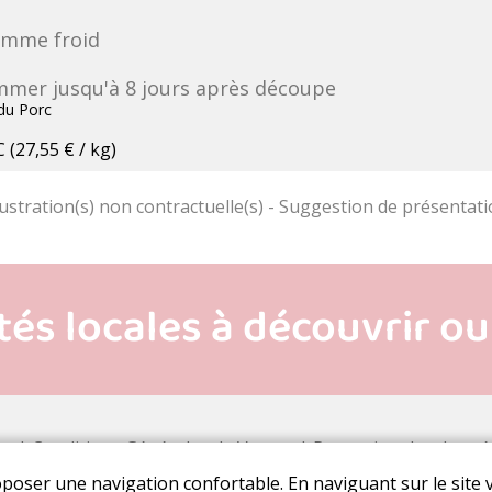
omme froid
mer jusqu'à 8 jours après découpe
du Porc
C
(27,55 € / kg)
es
|
Conditions Générales de Ventes
|
Protection des donné
oposer une navigation confortable. En naviguant sur le site v