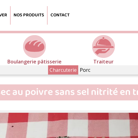
VER
NOS PRODUITS
CONTACT
Boulangerie pâtisserie
Traiteur
Charcuterie
Porc
ec au poivre sans sel nitrité en 